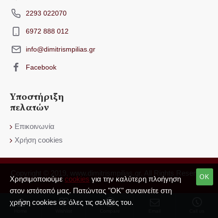
2293 022070
6972 888 012
info@dimitrismpilias.gr
Facebook
Υποστήριξη
πελατών
Επικοινωνία
Χρήση cookies
Copyright © 2019, www.dimitrismpilias.gr, All Rights Reserved
OK
Χρησιμοποιούμε
cookies
για την καλύτερη πλοήγηση
στον ιστότοπό μας. Πατώντας "OK" συναινείτε στη
χρήση cookies σε όλες τις σελίδες του.
Home
Wishlist
Compare
Email
Call us