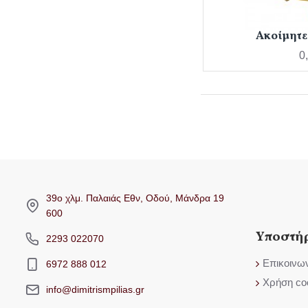
Ακοίμητε
0
39ο χλμ. Παλαιάς Εθν, Οδού, Μάνδρα 19
600
Υποστή
2293 022070
Επικοινω
6972 888 012
Χρήση co
info@dimitrismpilias.gr