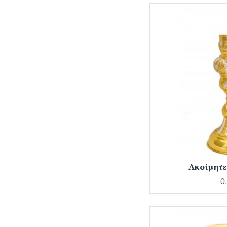
Ακοίμητε
0