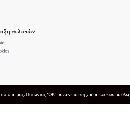
ριξη πελατών
νία
okies
τότοπό μας. Πατώντας "OK" συναινείτε στη χρήση cookies σε όλες τ