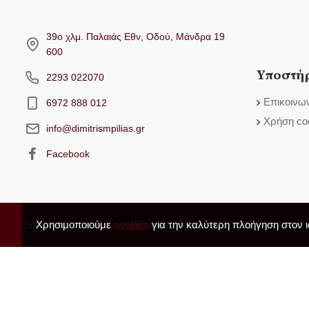
39ο χλμ. Παλαιάς Εθν, Οδού, Μάνδρα 19
600
Υποστή
2293 022070
Επικοινω
6972 888 012
Χρήση co
info@dimitrismpilias.gr
Facebook
Copyright © 2019, www.dimitrismpilias.gr, All Rights Reserved
Χρησιμοποιούμε
cookies
για την καλύτερη πλοήγηση στον ισ