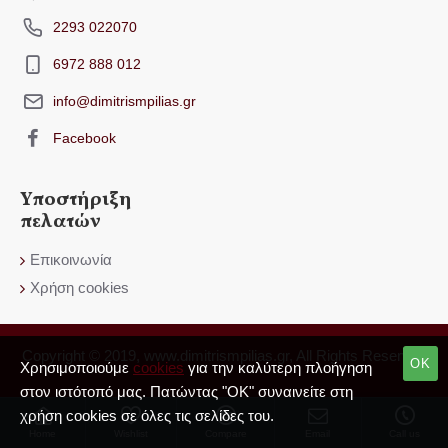
2293 022070
6972 888 012
info@dimitrismpilias.gr
Facebook
Υποστήριξη
πελατών
Επικοινωνία
Χρήση cookies
Copyright © 2019, www.dimitrismpilias.gr, All Rights Reserved
OK
Χρησιμοποιούμε
cookies
για την καλύτερη πλοήγηση
στον ιστότοπό μας. Πατώντας "OK" συναινείτε στη
χρήση cookies σε όλες τις σελίδες του.
Home
Wishlist
Compare
Email
Call us