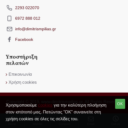
2293 022070
6972 888 012
info@dimitrismpilias.gr
Facebook
Υποστήριξη
πελατών
Επικοινωνία
Χρήση cookies
Copyright © 2019, www.dimitrismpilias.gr, All Rights Reserved
OK
Χρησιμοποιούμε
cookies
για την καλύτερη πλοήγηση
στον ιστότοπό μας. Πατώντας "OK" συναινείτε στη
χρήση cookies σε όλες τις σελίδες του.
Home
Wishlist
Compare
Email
Call us