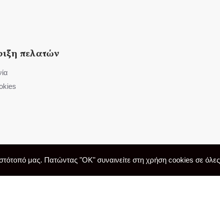
ριξη πελατών
νία
okies
τότοπό μας. Πατώντας "OK" συναινείτε στη χρήση cookies σε όλες τ