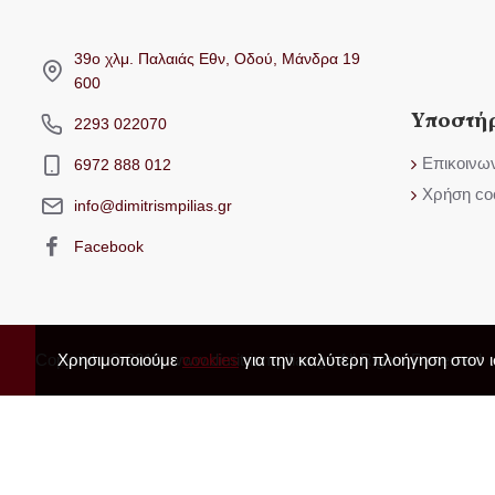
39ο χλμ. Παλαιάς Εθν, Οδού, Μάνδρα 19
600
Υποστή
2293 022070
Επικοινω
6972 888 012
Χρήση co
info@dimitrismpilias.gr
Facebook
Copyright © 2019, www.dimitrismpilias.gr, All Rights Reserved
Χρησιμοποιούμε
cookies
για την καλύτερη πλοήγηση στον ισ