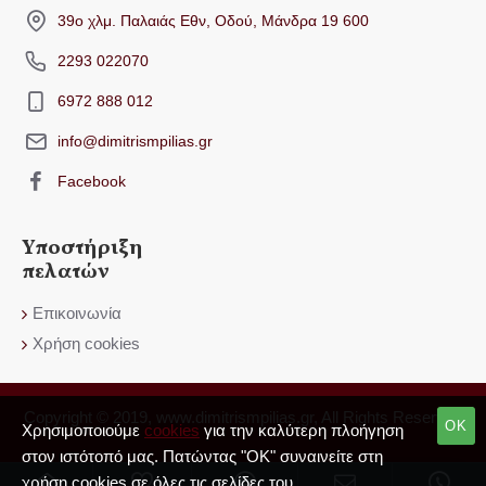
39ο χλμ. Παλαιάς Εθν, Οδού, Μάνδρα 19 600
2293 022070
6972 888 012
info@dimitrismpilias.gr
Facebook
Υποστήριξη
πελατών
Επικοινωνία
Χρήση cookies
Copyright © 2019, www.dimitrismpilias.gr, All Rights Reserved
OK
Χρησιμοποιούμε
cookies
για την καλύτερη πλοήγηση
στον ιστότοπό μας. Πατώντας "OK" συναινείτε στη
χρήση cookies σε όλες τις σελίδες του.